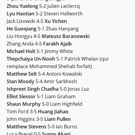
Zhou Yuelong
5-2 Julien Leclercq
Lyu Haotian
5-2 Steven Hallworth
Jack Lisowski 4-5
Xu Yichen
He Guoqiang
5-1 Zhao Hanyang
Liu Hongyu 4-5
Mateusz Baranowski
Zhang Anda 4-5
Farakh Ajaib
Michael Holt
5-1 Jimmy White
Thepchaiya Un-Nooh
5-1 Patrick Whelan (qui
remplace Mohammed Shehab forfait)
Matthew Selt
5-4 Antoni Kowalski
Stan Moody
5-4 Amir Sarkhosh
Ishpreet Singh Chadha
5-0 Jonas Luz
Elliot Slessor
5-1 Liam Graham
Shaun Murphy
5-0 Liam Highfield
Tom Ford 3-5
Huang Jiahao
John Higgins 3-5
Liam Pullen
Matthew Stevens
5-0 Ian Burns
Luca Brecel 0-5
Sunny Akani