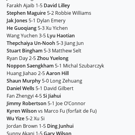
Farakh Ajaib 1-5
David Lilley
Stephen Maguire
5-2 Robbie Williams
Jak Jones
5-1 Dylan Emery
He Guoqiang
5-3 Xu Yichen
Wang Yuchen 3-5
Lyu Haotian
Thepchaiya Un-Nooh
5-3 Jiang Jun
Stuart Bingham
5-3 Matthew Selt
Ryan Day 2-5
Zhou Yuelong
Noppon Saengkham
5-1 Michal Szubarczyk
Huang Jiahao 2-5
Aaron Hill
Shaun Murphy
5-0 Long Zehuang
Daniel Wells
5-1 David Gilbert
Fan Zhengyi 4-5
Si Jiahui
Jimmy Robertson
5-1 Joe O’Connor
Kyren Wilson
vs Marco Fu (forfait de Fu)
Wu Yize
5-2 Xu Si
Jordan Brown 1-5
Ding Junhui
Sunny Akani 1-5
Gary Wilson