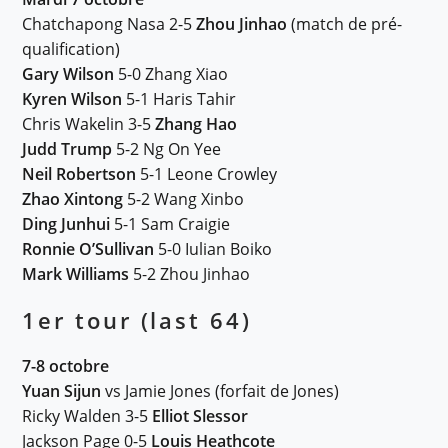
Chatchapong Nasa 2-5
Zhou Jinhao
(match de pré-
qualification)
Gary Wilson
5-0 Zhang Xiao
Kyren Wilson
5-1 Haris Tahir
Chris Wakelin 3-5
Zhang Hao
Judd Trump
5-2 Ng On Yee
Neil Robertson
5-1 Leone Crowley
Zhao Xintong
5-2 Wang Xinbo
Ding Junhui
5-1 Sam Craigie
Ronnie O’Sullivan
5-0 Iulian Boiko
Mark Williams
5-2 Zhou Jinhao
1er tou
r (last 64)
7-8 octobre
Yuan Sijun
vs Jamie Jones (forfait de Jones)
Ricky Walden 3-5
Elliot Slessor
Jackson Page 0-5
Louis Heathcote