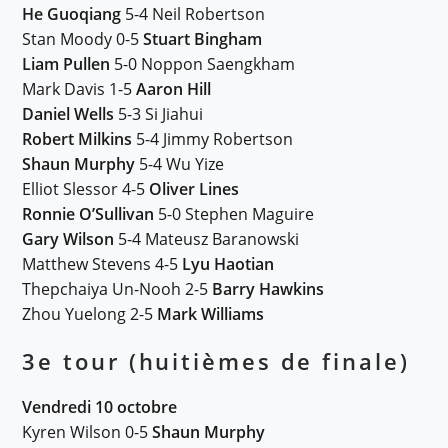
He Guoqiang
5-4 Neil Robertson
Stan Moody 0-5
Stuart Bingham
Liam Pullen
5-0 Noppon Saengkham
Mark Davis 1-5
Aaron Hill
Daniel Wells
5-3 Si Jiahui
Robert Milkins
5-4 Jimmy Robertson
Shaun Murphy
5-4 Wu Yize
Elliot Slessor 4-5
Oliver Lines
Ronnie O’Sullivan
5-0 Stephen Maguire
Gary Wilson
5-4 Mateusz Baranowski
Matthew Stevens 4-5
Lyu Haotian
Thepchaiya Un-Nooh 2-5
Barry Hawkins
Zhou Yuelong 2-5
Mark Williams
3e tour (h
uitièmes de final
e)
Vendredi 10 octobre
Kyren Wilson 0-5
Shaun Murphy