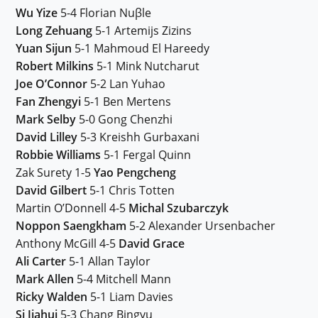
Wu Yize
5-4 Florian Nuβle
Long Zehuang
5-1 Artemijs Zizins
Yuan Sijun
5-1 Mahmoud El Hareedy
Robert Milkins
5-1 Mink Nutcharut
Joe O’Connor
5-2 Lan Yuhao
Fan Zhengyi
5-1 Ben Mertens
Mark Selby
5-0 Gong Chenzhi
David Lilley
5-3 Kreishh Gurbaxani
Robbie Williams
5-1 Fergal Quinn
Zak Surety 1-5
Yao Pengcheng
David Gilbert
5-1 Chris Totten
Martin O’Donnell 4-5
Michal Szubarczyk
Noppon Saengkham
5-2 Alexander Ursenbacher
Anthony McGill 4-5
David Grace
Ali Carter
5-1 Allan Taylor
Mark Allen
5-4 Mitchell Mann
Ricky Walden
5-1 Liam Davies
Si Jiahui
5-3 Chang Bingyu