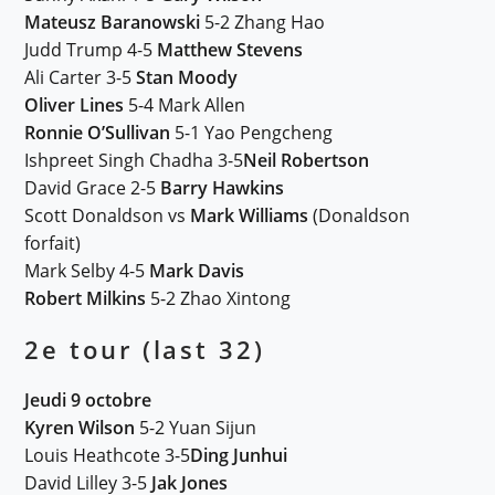
Mateusz Baranowski
5-2 Zhang Hao
Judd Trump 4-5
Matthew Stevens
Ali Carter 3-5
Stan Moody
Oliver Lines
5-4 Mark Allen
Ronnie O’Sullivan
5-1 Yao Pengcheng
Ishpreet Singh Chadha 3-5
Neil Robertson
David Grace 2-5
Barry Hawkins
Scott Donaldson vs
Mark Williams
(Donaldson
forfait)
Mark Selby 4-5
Mark Davis
Robert Milkins
5-2 Zhao Xintong
2e tour (last 32)
Jeudi 9 octobre
Kyren Wilson
5-2 Yuan Sijun
Louis Heathcote 3-5
Ding Junhui
David Lilley 3-5
Jak Jones