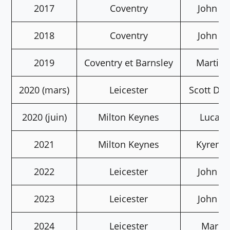
2017
Coventry
John Hi
2018
Coventry
John Hi
2019
Coventry et Barnsley
Martin 
2020 (mars)
Leicester
Scott Do
2020 (juin)
Milton Keynes
Luca B
2021
Milton Keynes
Kyren W
2022
Leicester
John Hi
2023
Leicester
John Hi
2024
Leicester
Mark S