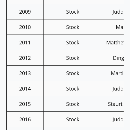
2009
Stock
Judd T
2010
Stock
Marco
2011
Stock
Matthew 
2012
Stock
Ding J
2013
Stock
Martin 
2014
Stock
Judd T
2015
Stock
Staurt B
2016
Stock
Judd T