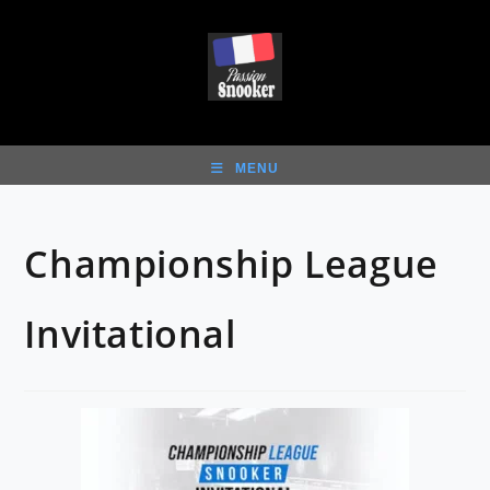
Skip
to
content
MENU
Championship League
Invitational