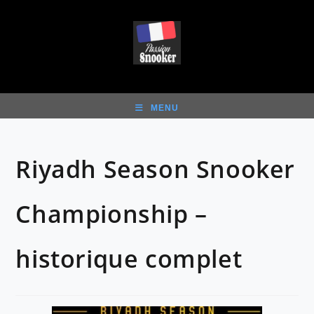
Skip
to
content
MENU
Riyadh Season Snooker
Championship –
historique complet