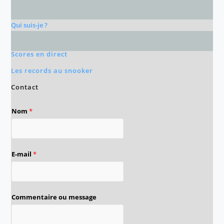
Qui suis-je ?
Scores en direct
Les records au snooker
Contact
Nom
*
E-mail
*
Commentaire ou message