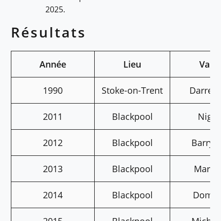
2025.
Résultats
Année
Lieu
Vain
1990
Stoke-on-Trent
Darren
2011
Blackpool
Nige
2012
Blackpool
Barry 
2013
Blackpool
Marti
2014
Blackpool
Domin