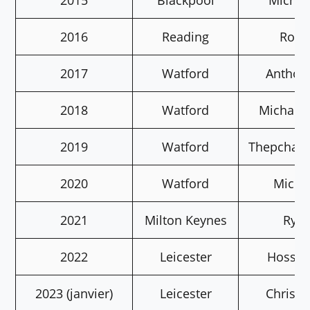
2015
Blackpool
Michae
2016
Reading
Robi
2017
Watford
Anthon
2018
Watford
Michael
2019
Watford
Thepchai
2020
Watford
Micha
2021
Milton Keynes
Rya
2022
Leicester
Hossei
2023 (janvier)
Leicester
Chris 