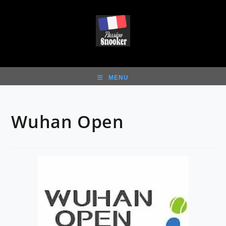
Skip
to
content
MENU
Wuhan Open