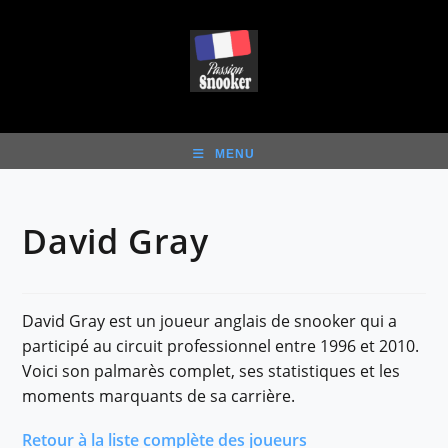
Skip
to
content
MENU
David Gray
David Gray est un joueur anglais de snooker qui a
participé au circuit professionnel entre 1996 et 2010.
Voici son palmarès complet, ses statistiques et les
moments marquants de sa carrière.
Retour à la liste complète des joueurs