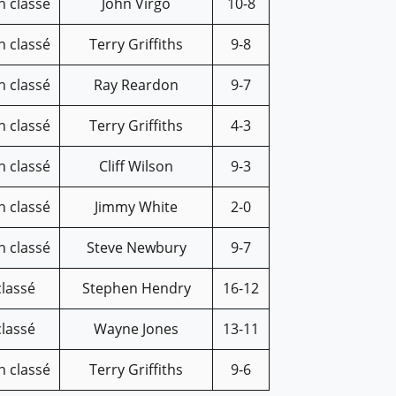
n classé
John Virgo
10-8
n classé
Terry Griffiths
9-8
n classé
Ray Reardon
9-7
n classé
Terry Griffiths
4-3
n classé
Cliff Wilson
9-3
n classé
Jimmy White
2-0
n classé
Steve Newbury
9-7
classé
Stephen Hendry
16-12
classé
Wayne Jones
13-11
n classé
Terry Griffiths
9-6