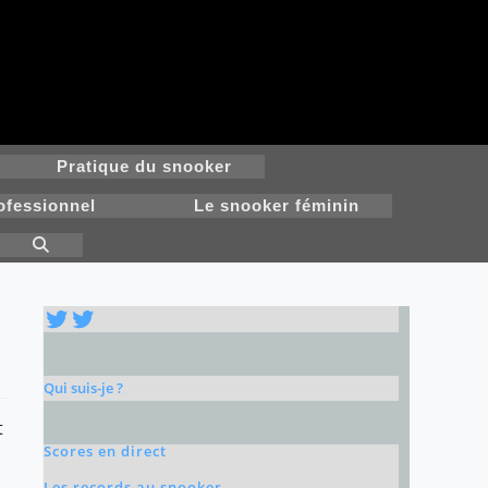
Pratique du snooker
ofessionnel
Le snooker féminin
Toggle
website
search
Twitter
Twitter
Qui suis-je ?
t
Scores en direct
Les records au snooker