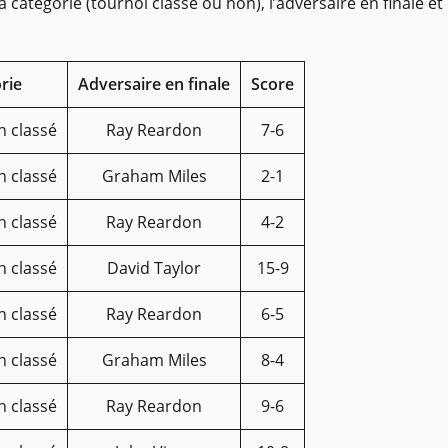
a catégorie (tournoi classé ou non), l’adversaire en finale et
rie
Adversaire en finale
Score
n classé
Ray Reardon
7-6
n classé
Graham Miles
2-1
n classé
Ray Reardon
4-2
n classé
David Taylor
15-9
n classé
Ray Reardon
6-5
n classé
Graham Miles
8-4
n classé
Ray Reardon
9-6