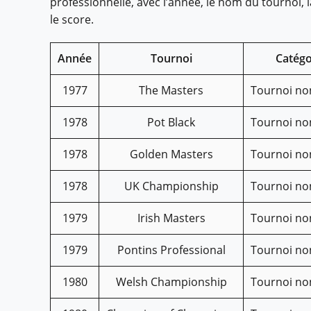
professionnelle, avec l’année, le nom du tournoi, l
le score.
Année
Tournoi
Catégo
1977
The Masters
Tournoi no
1978
Pot Black
Tournoi no
1978
Golden Masters
Tournoi no
1978
UK Championship
Tournoi no
1979
Irish Masters
Tournoi no
1979
Pontins Professional
Tournoi no
1980
Welsh Championship
Tournoi no