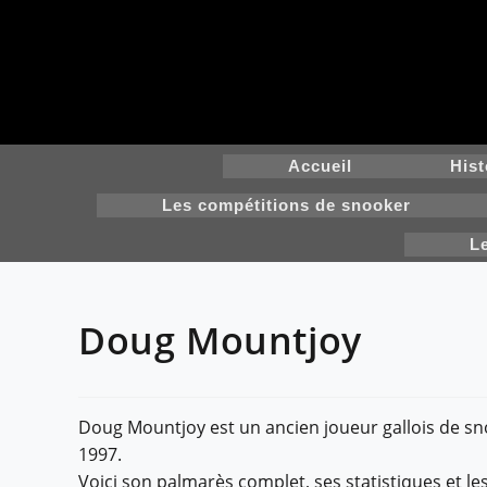
Skip
to
content
Accueil
Hist
Les compétitions de snooker
L
Doug Mountjoy
Doug Mountjoy est un ancien joueur gallois de sno
1997.
Voici son palmarès complet, ses statistiques et 