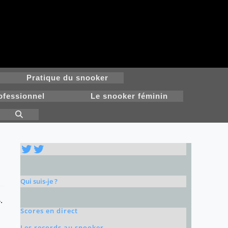
Pratique du snooker
ofessionnel
Le snooker féminin
Toggle
website
search
Twitter
Twitter
Qui suis-je ?
.
Scores en direct
Les records au snooker