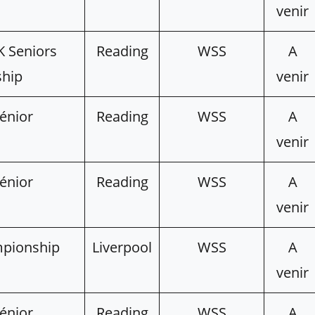
venir
K Seniors
Reading
WSS
A
hip
venir
énior
Reading
WSS
A
venir
énior
Reading
WSS
A
venir
mpionship
Liverpool
WSS
A
venir
énior
Reading
WSS
A