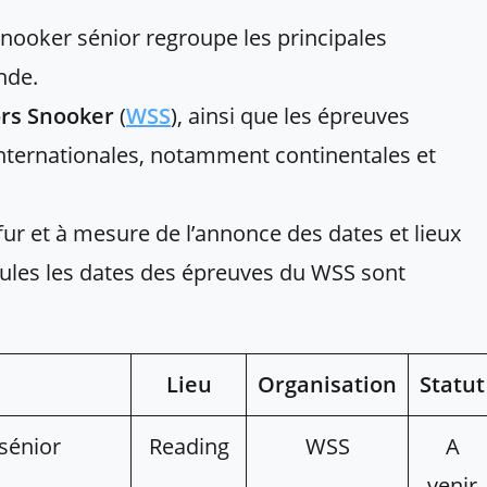
snooker sénior regroupe les principales
nde.
rs Snooker
(
WSS
), ainsi que les épreuves
internationales, notamment continentales et
fur et à mesure de l’annonce des dates et lieux
seules les dates des épreuves du WSS sont
i
Lieu
Organisation
Statut
sénior
Reading
WSS
A
venir