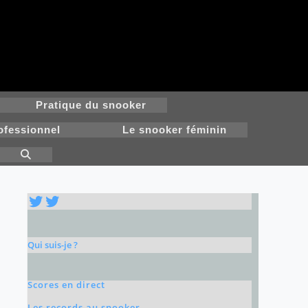
Pratique du snooker
ofessionnel
Le snooker féminin
Toggle
website
search
Twitter
Twitter
Qui suis-je ?
Scores en direct
Les records au snooker