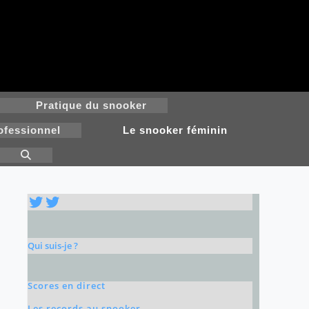
Pratique du snooker
ofessionnel
Le snooker féminin
Toggle
website
search
Twitter
Twitter
Qui suis-je ?
Scores en direct
Les records au snooker