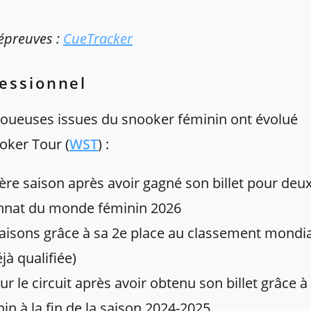
 épreuves :
CueTracker
fessionnel
 joueuses issues du snooker féminin ont évolué
oker Tour (
WST
) :
re saison après avoir gagné son billet pour deu
onnat du monde féminin 2026
saisons grâce à sa 2e place au classement mondia
jà qualifiée)
r le circuit après avoir obtenu son billet grâce à
in à la fin de la saison 2024-2025