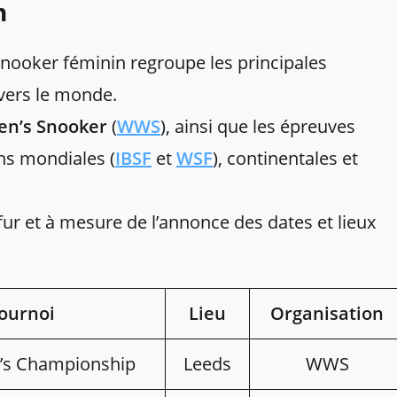
n
snooker féminin regroupe les principales
vers le monde.
n’s Snooker
(
WWS
), ainsi que les épreuves
ns mondiales (
IBSF
et
WSF
), continentales et
fur et à mesure de l’annonce des dates et lieux
ournoi
Lieu
Organisation
s Championship
Leeds
WWS