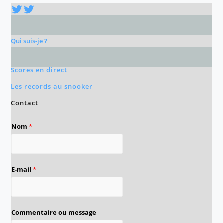
Twitter
Twitter
Qui suis-je ?
Scores en direct
Les records au snooker
Contact
Nom
*
E-mail
*
Commentaire ou message