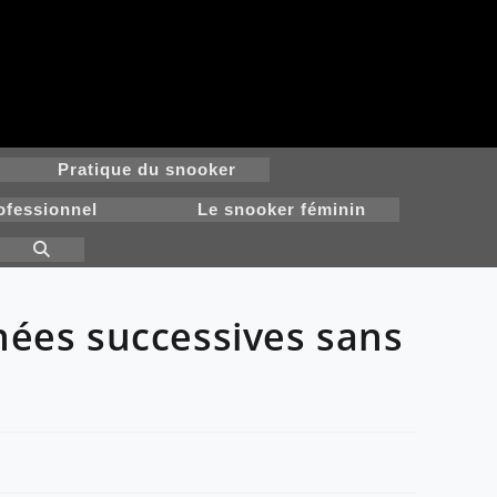
Pratique du snooker
ofessionnel
Le snooker féminin
Toggle
website
search
nées successives sans