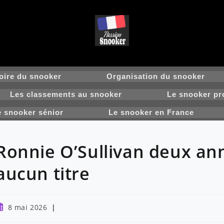
oire du snooker
Organisation du snooker
Les classements au snooker
Le snooker pr
e snooker sénior
Le snooker en France
Ronnie O’Sullivan deux an
aucun titre
ublication
8 mai 2026
ubliée :