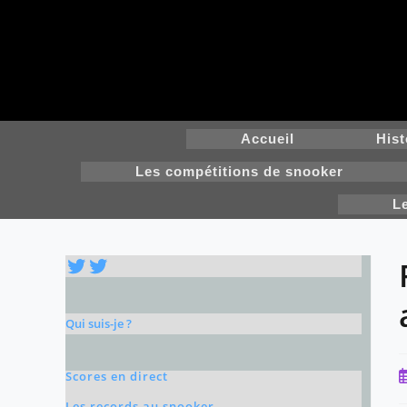
Skip
to
content
Accueil
Hist
Les compétitions de snooker
L
Twitter
Twitter
Qui suis-je ?
P
Scores en direct
p
Les records au snooker