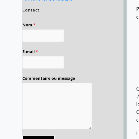
P
Contact
c
Nom
*
E-mail
*
Commentaire ou message
C
2
l
C
c
L