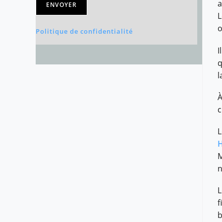
a
ENVOYER
L
o
Politique de confidentialité
I
q
l
À
c
L
H
M
n
L
f
b