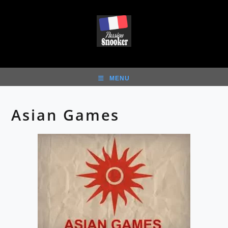
Skip
to
content
MENU
Asian Games