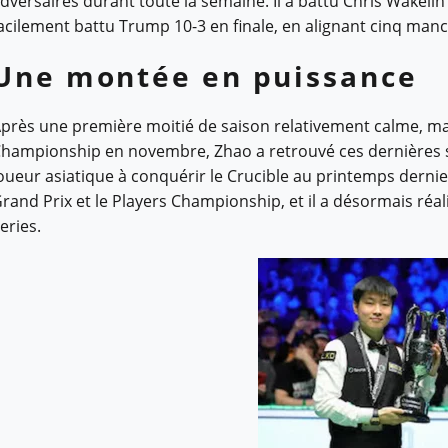
dversaires durant toute la semaine. Il a battu Chris Wakelin
acilement battu Trump 10-3 en finale, en alignant cinq manc
Une montée en puissance
près une première moitié de saison relativement calme, ma
hampionship en novembre, Zhao a retrouvé ces dernières sem
oueur asiatique à conquérir le Crucible au printemps dernier. 
rand Prix et le Players Championship, et il a désormais réali
eries.