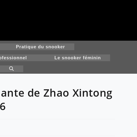
Pratique du snooker
ofessionnel
Le snooker féminin
Toggle
website
search
asante de Zhao Xintong
6