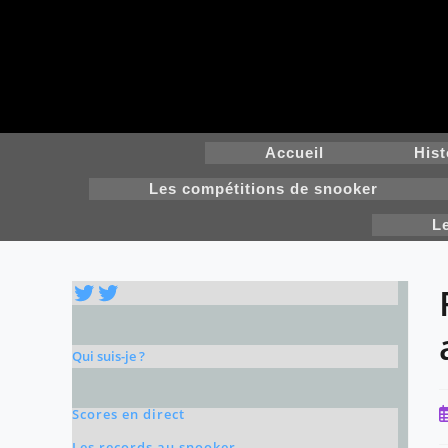
Skip
to
content
Accueil
Hist
Les compétitions de snooker
L
Twitter
Twitter
Qui suis-je ?
P
Scores en direct
p
Les records au snooker