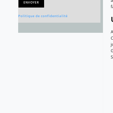
a
ENVOYER
f
Politique de confidentialité
A
C
j
G
S