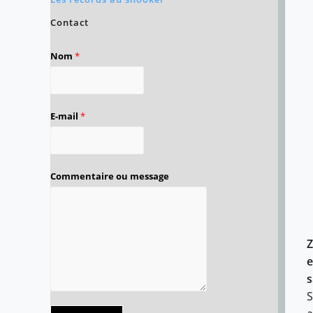
Contact
Nom
*
E-mail
*
Commentaire ou message
Z
e
s
S