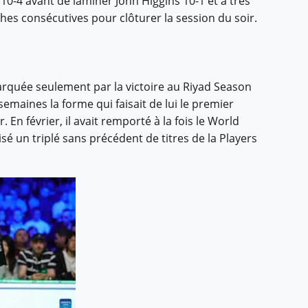
 10-4 avant de laminer John Higgins 10-1 et a très
hes consécutives pour clôturer la session du soir.
rquée seulement par la victoire au Riyad Season
aines la forme qui faisait de lui le premier
En février, il avait remporté à la fois le World
sé un triplé sans précédent de titres de la Players