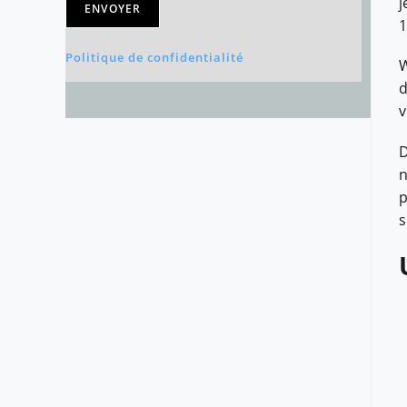
j
ENVOYER
1
Politique de confidentialité
W
d
v
D
n
p
s