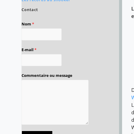
L
Contact
e
Nom
*
E-mail
*
Commentaire ou message
D
W
L
d
d
W