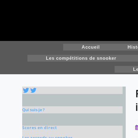
Skip
to
content
Accueil
Hist
Les compétitions de snooker
L
Twitter
Twitter
Qui suis-je ?
P
Scores en direct
p
Les records au snooker