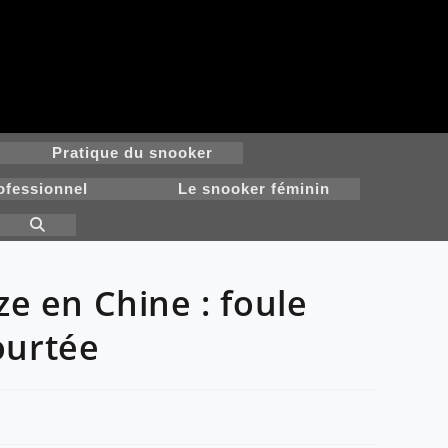
Pratique du snooker
ofessionnel
Le snooker féminin
Toggle
website
search
e en Chine : foule
ourtée