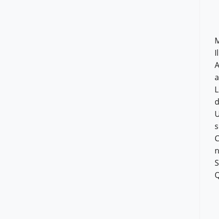
M
I
A
a
L
d
U
s
C
n
S
Q