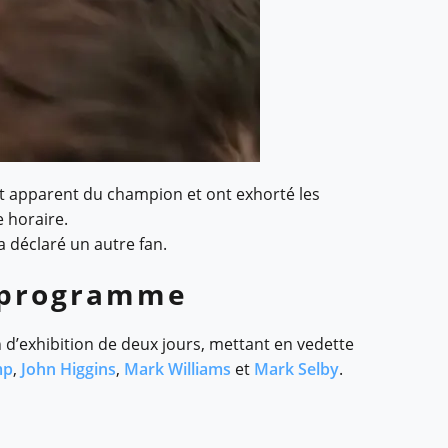
 apparent du champion et ont exhorté les
e horaire.
 a déclaré un autre fan.
u programme
’exhibition de deux jours, mettant en vedette
mp
,
John Higgins
,
Mark Williams
et
Mark Selby
.