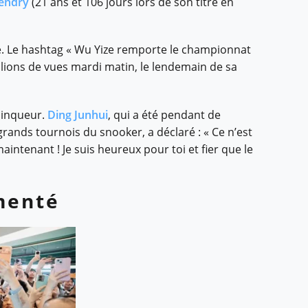
endry
(21 ans et 106 jours lors de son titre en
. Le hashtag « Wu Yize remporte le championnat
llions de vues mardi matin, le lendemain de sa
vainqueur.
Ding Junhui
, qui a été pendant de
rands tournois du snooker, a déclaré : « Ce n’est
ntenant ! Je suis heureux pour toi et fier que le
menté