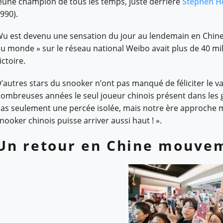
eune champion de tous les temps, juste derrière
Stephen H
990).
u est devenu une sensation du jour au lendemain en Chine
u monde » sur le réseau national Weibo avait plus de 40 mi
ictoire.
’autres stars du snooker n’ont pas manqué de féliciter le 
ombreuses années le seul joueur chinois présent dans les g
as seulement une percée isolée, mais notre ère approche mai
nooker chinois puisse arriver aussi haut ! ».
Un retour en Chine mouve