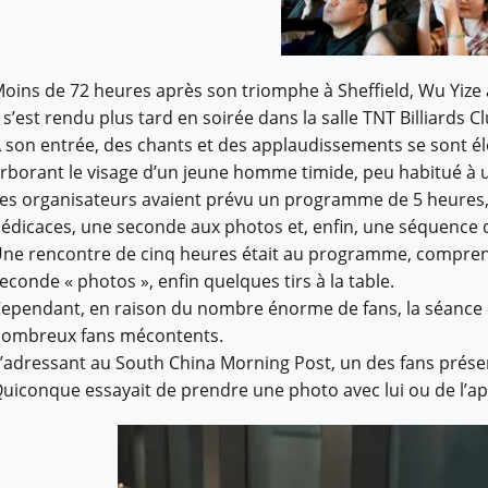
oins de 72 heures après son triomphe à Sheffield, Wu Yize a 
l s’est rendu plus tard en soirée dans la salle TNT Billiards 
 son entrée, des chants et des applaudissements se sont élev
rborant le visage d’un jeune homme timide, peu habitué à un
es organisateurs avaient prévu un programme de 5 heures
édicaces, une seconde aux photos et, enfin, une séquence de 
ne rencontre de cinq heures était au programme, compren
econde « photos », enfin quelques tirs à la table.
ependant, en raison du nombre énorme de fans, la séance «
ombreux fans mécontents.
’adressant au South China Morning Post, un des fans présent
uiconque essayait de prendre une photo avec lui ou de l’a