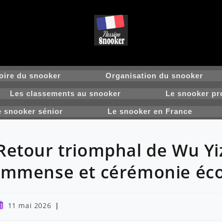
oire du snooker
Organisation du snooker
Les classements au snooker
Le snooker pr
e snooker sénior
Le snooker en France
Retour triomphal de Wu Yiz
immense et cérémonie éc
ublication
11 mai 2026
ubliée :