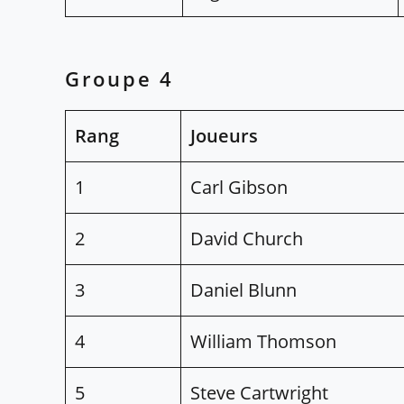
Groupe 4
Rang
Joueurs
1
Carl Gibson
2
David Church
3
Daniel Blunn
4
William Thomson
5
Steve Cartwright