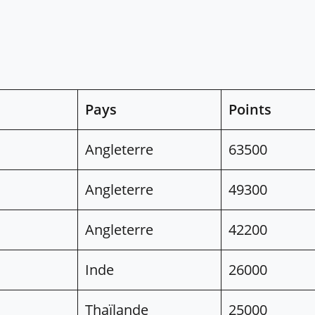
Pays
Points
Angleterre
63500
Angleterre
49300
Angleterre
42200
Inde
26000
Thaïlande
25000