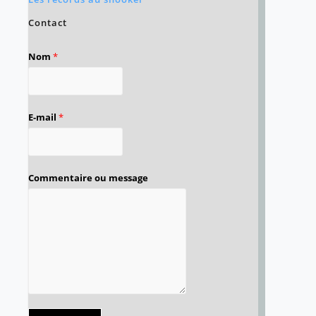
Contact
Nom
*
E-mail
*
Commentaire ou message