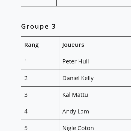
Groupe 3
Rang
Joueurs
1
Peter Hull
2
Daniel Kelly
3
Kal Mattu
4
Andy Lam
5
Nigle Coton