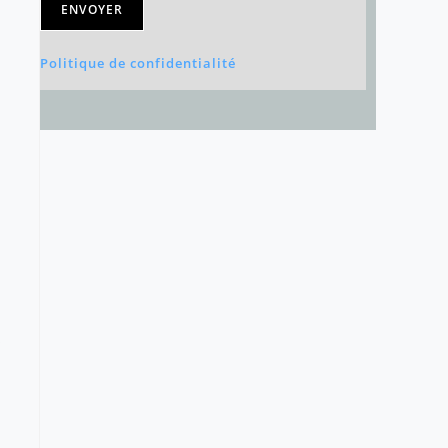
ENVOYER
Politique de confidentialité