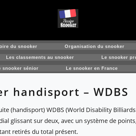
oire du snooker
Organisation du snooker
Les classements au snooker
Le snooker pr
e snooker sénior
Le snooker en France
er handisport – WDBS
uite (handisport) WDBS (World Disability Billiards
l glissant sur deux, avec un système de points
ant retirés du total présent.