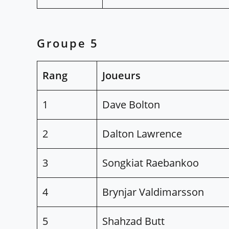
Groupe 5
Rang
Joueurs
1
Dave Bolton
2
Dalton Lawrence
3
Songkiat Raebankoo
4
Brynjar Valdimarsson
5
Shahzad Butt